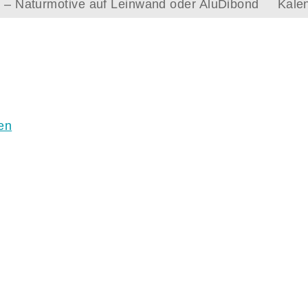
le – Naturmotive auf Leinwand oder AluDibond
Kale
en