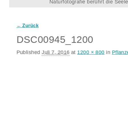
Naturfotografie berührt die See
← Zurück
Bilder-Navigation
DSC00945_1200
Published
Juli 7, 2016
at
1200 × 800
in
Pflanz