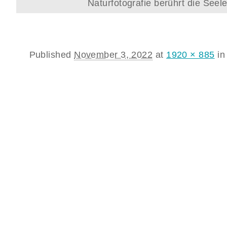
Naturfotografie berührt die See
Published
November 3, 2022
at
1920 × 885
i