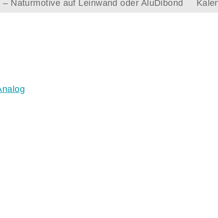
le – Naturmotive auf Leinwand oder AluDibond
Kale
Analog