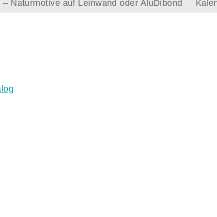
le – Naturmotive auf Leinwand oder AluDibond
Kale
log