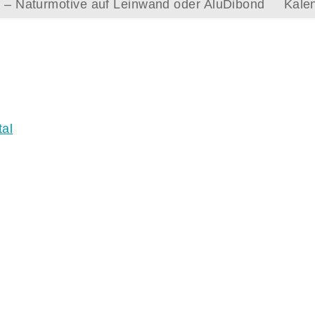
le – Naturmotive auf Leinwand oder AluDibond
Kale
al