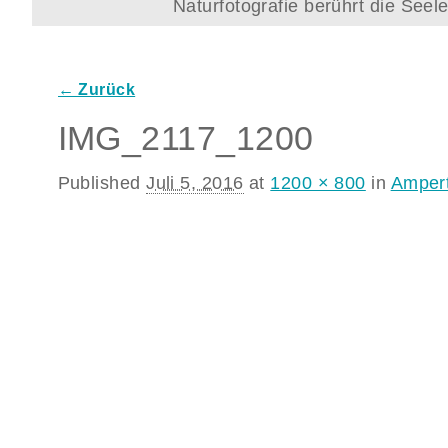
Naturfotografie berührt die See
← Zurück
Bilder-Navigation
IMG_2117_1200
Published
Juli 5, 2016
at
1200 × 800
in
Ampert